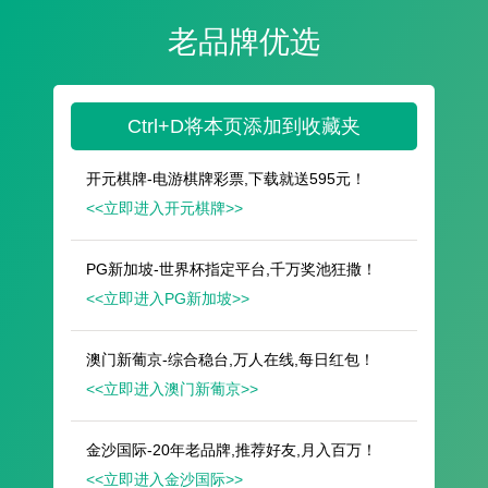
遥想公瑾当年，小乔初嫁了，雄姿英发。
羽扇纶巾，谈笑间，樯橹灰飞烟灭。
故国神游，多情应笑我，早生华发。
人生如梦，一尊还酹江月。